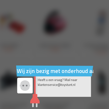
Wij zijn bezig met onderhoud aan on
Heeft u een vraag? Mail naar
klantenservice@toystunt.nl