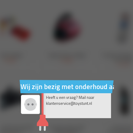
Wij zijn bezig met onderhoud aan on
Heeft u een vraag? Mail naar
klantenservice@toystunt.nl