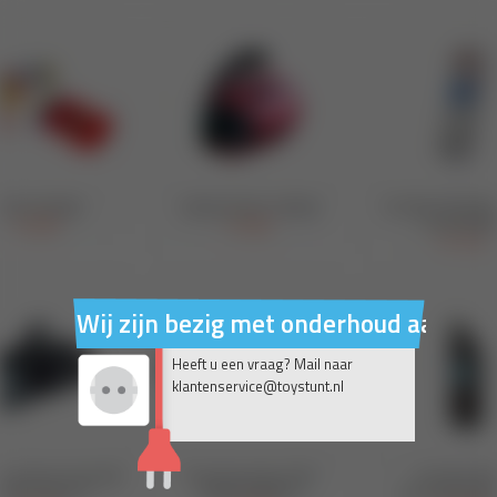
Wij zijn bezig met onderhoud aan on
Heeft u een vraag? Mail naar
klantenservice@toystunt.nl