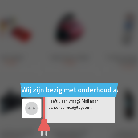
Wij zijn bezig met onderhoud aan on
Heeft u een vraag? Mail naar
klantenservice@toystunt.nl