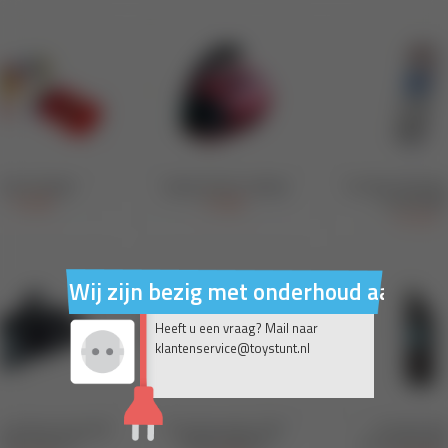
Wij zijn bezig met onderhoud aan on
Heeft u een vraag? Mail naar
klantenservice@toystunt.nl