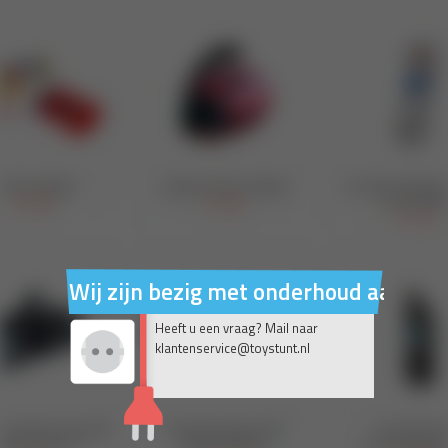
Wij zijn bezig met onderhoud aan on
Heeft u een vraag? Mail naar
klantenservice@toystunt.nl