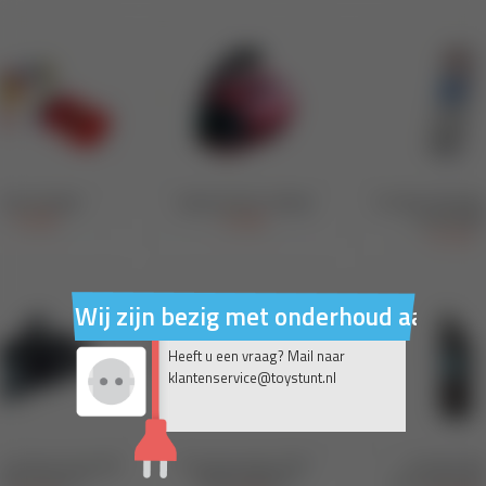
Wij zijn bezig met onderhoud aan on
Heeft u een vraag? Mail naar
klantenservice@toystunt.nl