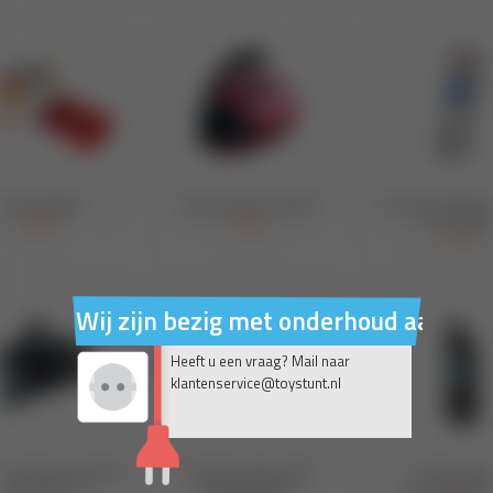
Wij zijn bezig met onderhoud aan on
Heeft u een vraag? Mail naar
klantenservice@toystunt.nl