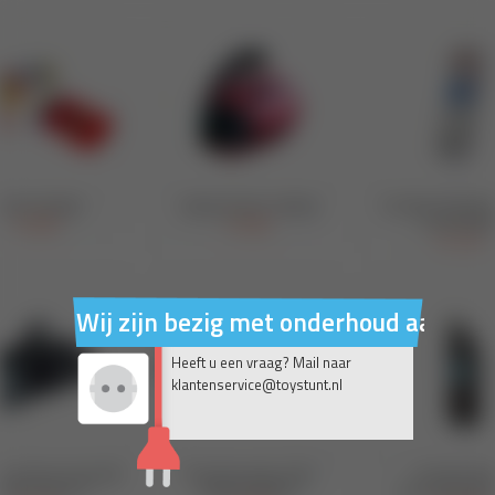
Wij zijn bezig met onderhoud aan on
Heeft u een vraag? Mail naar
klantenservice@toystunt.nl