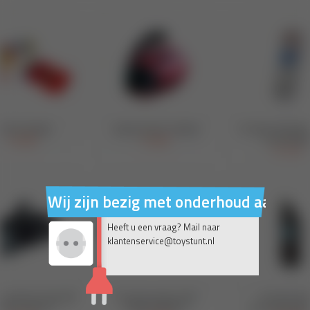
Wij zijn bezig met onderhoud aan on
Heeft u een vraag? Mail naar
klantenservice@toystunt.nl