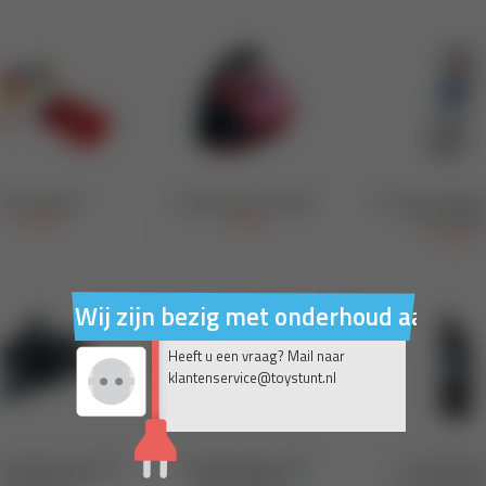
Wij zijn bezig met onderhoud aan on
Heeft u een vraag? Mail naar
klantenservice@toystunt.nl