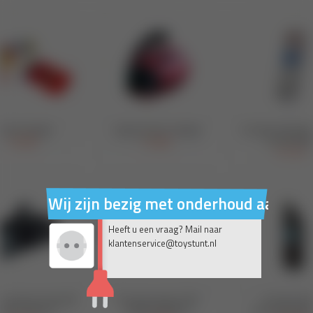
Wij zijn bezig met onderhoud aan on
Heeft u een vraag? Mail naar
klantenservice@toystunt.nl