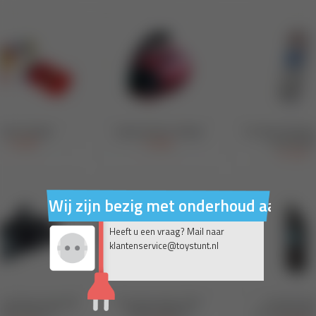
Wij zijn bezig met onderhoud aan on
Heeft u een vraag? Mail naar
klantenservice@toystunt.nl