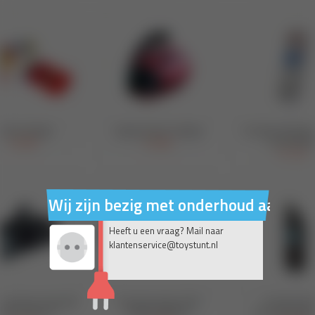
Wij zijn bezig met onderhoud aan on
Heeft u een vraag? Mail naar
klantenservice@toystunt.nl