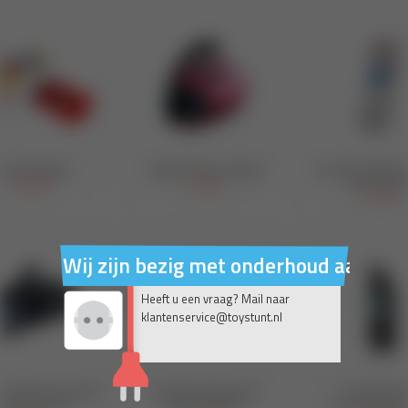
Wij zijn bezig met onderhoud aan on
Heeft u een vraag? Mail naar
klantenservice@toystunt.nl