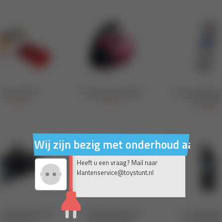
Wij zijn bezig met onderhoud aan on
Heeft u een vraag? Mail naar
klantenservice@toystunt.nl