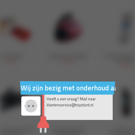
Wij zijn bezig met onderhoud aan on
Heeft u een vraag? Mail naar
klantenservice@toystunt.nl