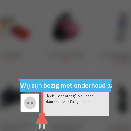
Wij zijn bezig met onderhoud aan on
Heeft u een vraag? Mail naar
klantenservice@toystunt.nl