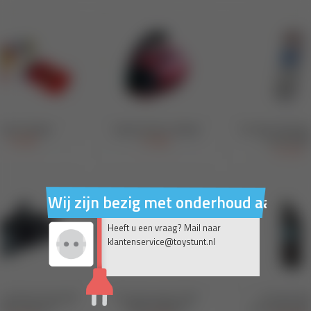
Wij zijn bezig met onderhoud aan on
Heeft u een vraag? Mail naar
klantenservice@toystunt.nl