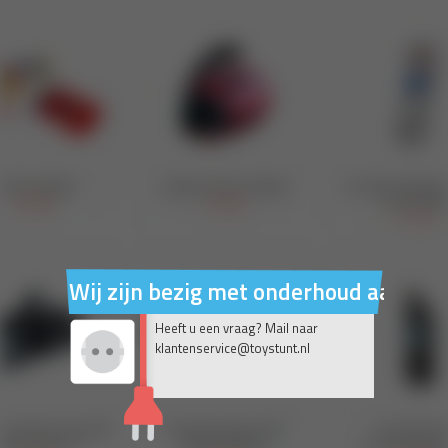
Wij zijn bezig met onderhoud aan on
Heeft u een vraag? Mail naar
klantenservice@toystunt.nl