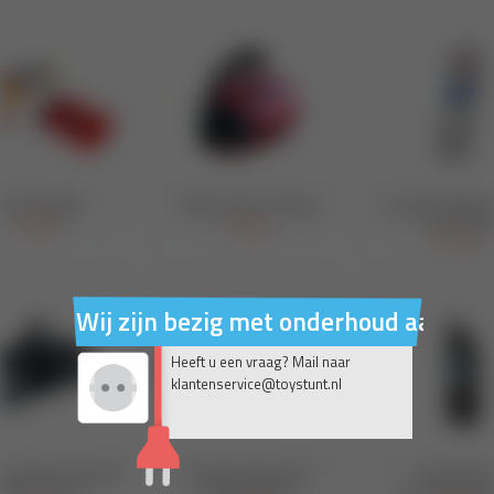
Wij zijn bezig met onderhoud aan on
Heeft u een vraag? Mail naar
klantenservice@toystunt.nl