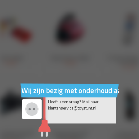
Wij zijn bezig met onderhoud aan on
Heeft u een vraag? Mail naar
klantenservice@toystunt.nl