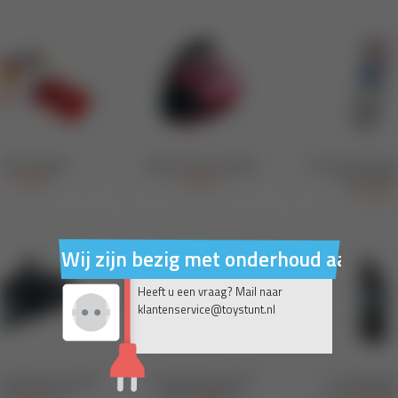
Wij zijn bezig met onderhoud aan on
Heeft u een vraag? Mail naar
klantenservice@toystunt.nl