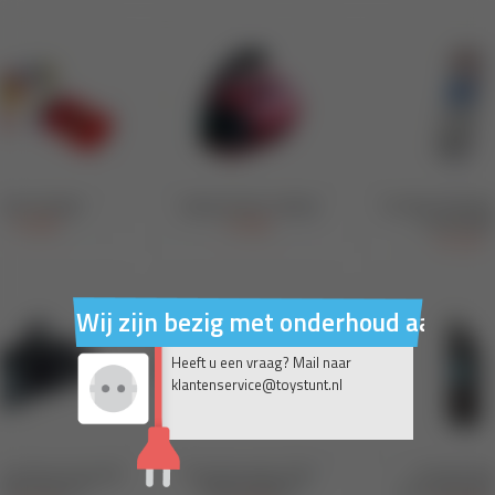
Wij zijn bezig met onderhoud aan on
Heeft u een vraag? Mail naar
klantenservice@toystunt.nl