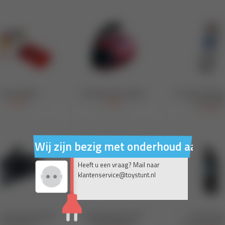
Wij zijn bezig met onderhoud aan on
Heeft u een vraag? Mail naar
klantenservice@toystunt.nl