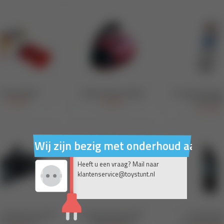
Wij zijn bezig met onderhoud aan on
Heeft u een vraag? Mail naar
klantenservice@toystunt.nl