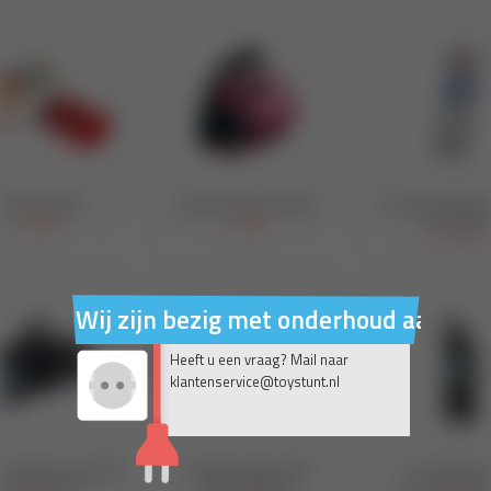
Wij zijn bezig met onderhoud aan on
Heeft u een vraag? Mail naar
klantenservice@toystunt.nl