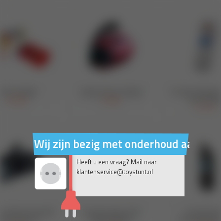
Wij zijn bezig met onderhoud aan on
Heeft u een vraag? Mail naar
klantenservice@toystunt.nl