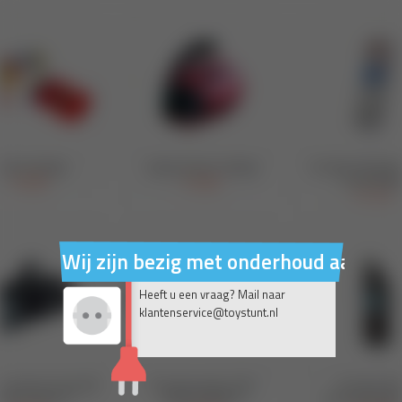
Wij zijn bezig met onderhoud aan on
Heeft u een vraag? Mail naar
klantenservice@toystunt.nl