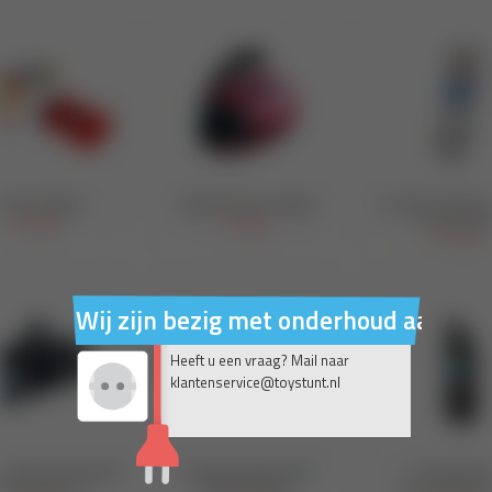
Wij zijn bezig met onderhoud aan on
Heeft u een vraag? Mail naar
klantenservice@toystunt.nl