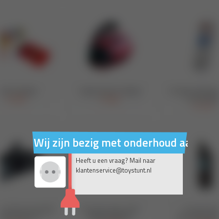
Wij zijn bezig met onderhoud aan on
Heeft u een vraag? Mail naar
klantenservice@toystunt.nl