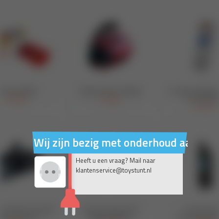
Wij zijn bezig met onderhoud aan on
Heeft u een vraag? Mail naar
klantenservice@toystunt.nl