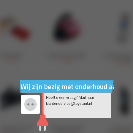
Wij zijn bezig met onderhoud aan on
Heeft u een vraag? Mail naar
klantenservice@toystunt.nl