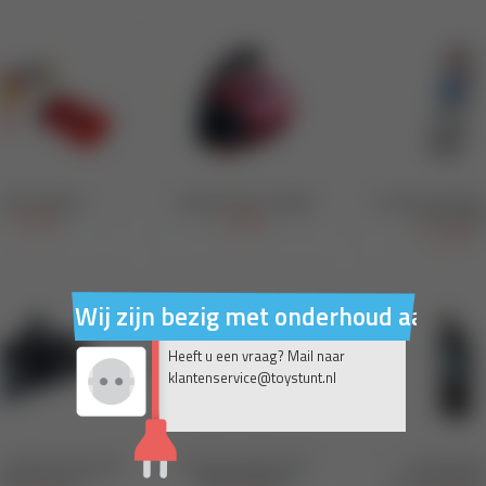
Wij zijn bezig met onderhoud aan on
Heeft u een vraag? Mail naar
klantenservice@toystunt.nl