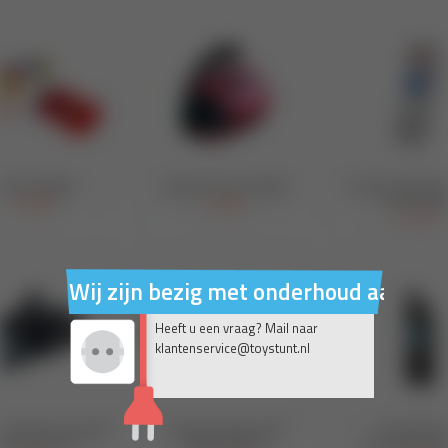
Wij zijn bezig met onderhoud aan on
Heeft u een vraag? Mail naar
klantenservice@toystunt.nl