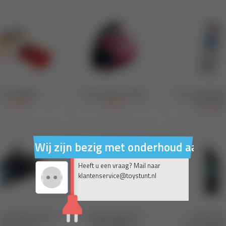
Wij zijn bezig met onderhoud aan on
Heeft u een vraag? Mail naar
klantenservice@toystunt.nl