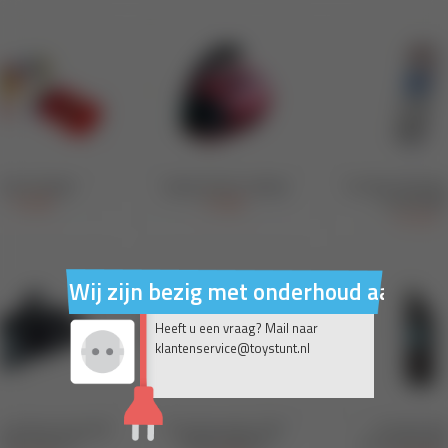
Wij zijn bezig met onderhoud aan on
Heeft u een vraag? Mail naar
klantenservice@toystunt.nl