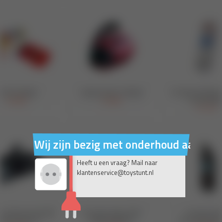
Wij zijn bezig met onderhoud aan on
Heeft u een vraag? Mail naar
klantenservice@toystunt.nl