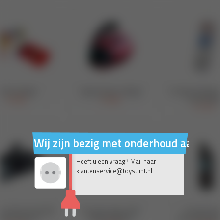
Wij zijn bezig met onderhoud aan on
Heeft u een vraag? Mail naar
klantenservice@toystunt.nl