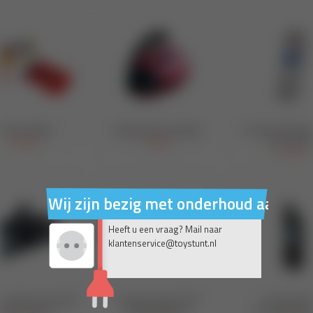
Wij zijn bezig met onderhoud aan on
Heeft u een vraag? Mail naar
klantenservice@toystunt.nl