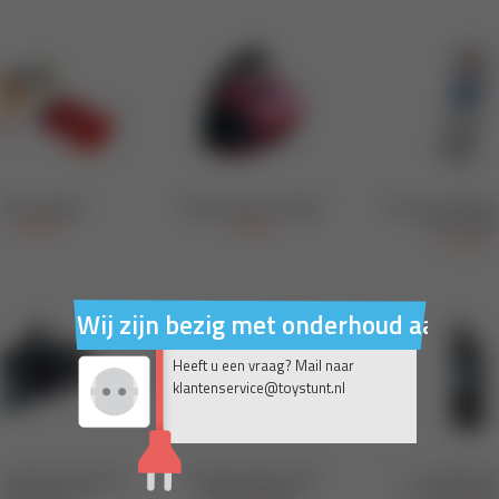
Wij zijn bezig met onderhoud aan on
Heeft u een vraag? Mail naar
klantenservice@toystunt.nl